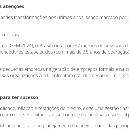
s atenções
 grandes transformações nos últimos anos, sendo marcado por
s no país.
o (GEM 2024), o Brasil conta com 47 milhões de pessoas à fr
endedores Estabelecidos (com mais de 3,5 anos de operação),
 e pequenas empresas na geração de empregos formais e na co
ssas organizações ainda enfrentam grandes desafios – e a gest
 para ter sucesso
ilidade, inflação e restrições de crédito, exige uma gestão fin
om recursos limitados, esse controle é ainda mais essencial p
stram que a falta de planejamento financeiro é uma das princ