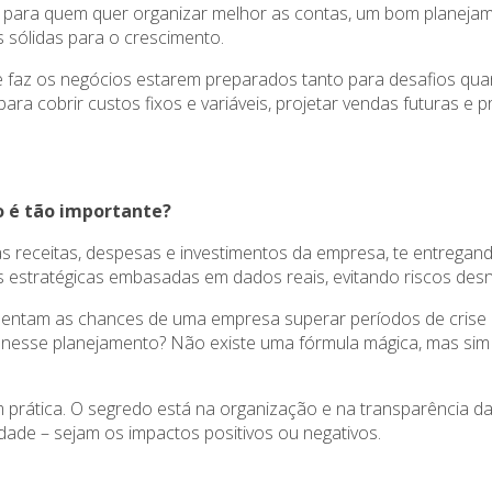
para quem quer organizar melhor as contas, um bom planejamen
s sólidas para o crescimento.
e faz os negócios estarem preparados tanto para desafios quan
o para cobrir custos fixos e variáveis, projetar vendas futuras 
 é tão importante?
r as receitas, despesas e investimentos da empresa, te entrega
ões estratégicas embasadas em dados reais, evitando riscos des
umentam as chances de uma empresa superar períodos de crise
r nesse planejamento? Não existe uma fórmula mágica, mas si
m prática. O segredo está na organização e na transparência da
idade – sejam os impactos positivos ou negativos.