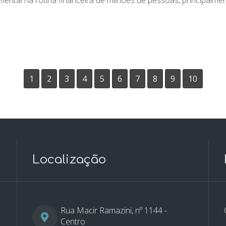
1
2
3
4
5
6
7
8
9
10
Localização
Rua Macir Ramazini, nº 1144 -
Centro