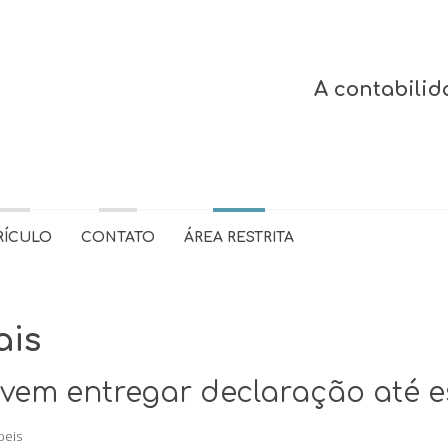
A contabilid
RÍCULO
CONTATO
ÁREA RESTRITA
ais
em entregar declaração até est
beis