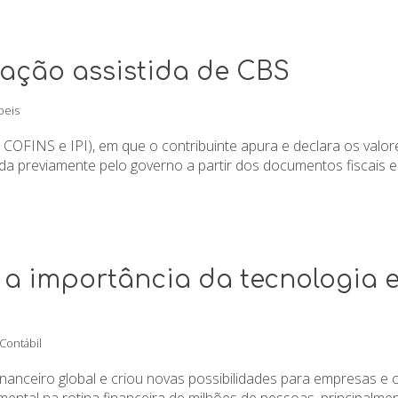
ação assistida de CBS
beis
, COFINS e IPI), em que o contribuinte apura e declara os val
a previamente pelo governo a partir dos documentos fiscais ele
a importância da tecnologia 
 Contábil
inanceiro global e criou novas possibilidades para empresas e
ental na rotina financeira de milhões de pessoas, principalme