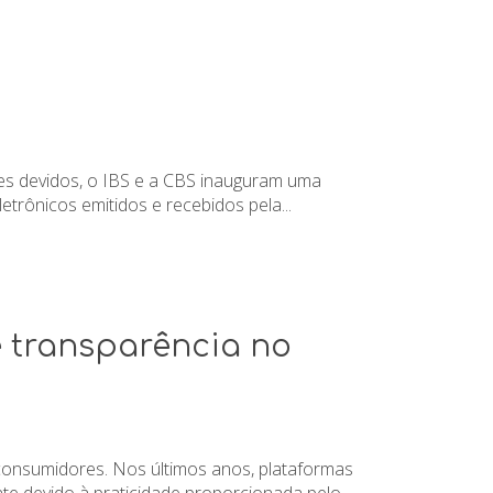
ores devidos, o IBS e a CBS inauguram uma
trônicos emitidos e recebidos pela...
e transparência no
 consumidores. Nos últimos anos, plataformas
nte devido à praticidade proporcionada pelo