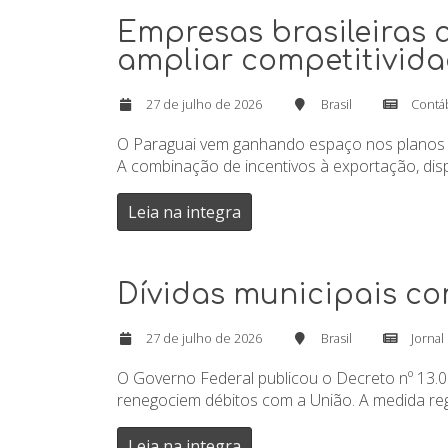
Empresas brasileiras 
ampliar competitivid
27 de julho de 2026
Brasil
Contá
O Paraguai vem ganhando espaço nos planos d
A combinação de incentivos à exportação, disp
Leia na integra
Dívidas municipais co
27 de julho de 2026
Brasil
Jornal
O Governo Federal publicou o Decreto nº 13.0
renegociem débitos com a União. A medida reg
Leia na integra