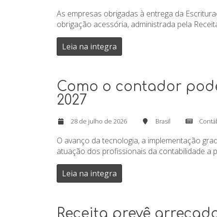
As empresas obrigadas à entrega da Escrituraçã
obrigação acessória, administrada pela Receita
Leia na integra
Como o contador pode 
2027
28 de julho de 2026
Brasil
Contá
O avanço da tecnologia, a implementação grad
atuação dos profissionais da contabilidade a pa
Leia na integra
Receita prevê arrecada