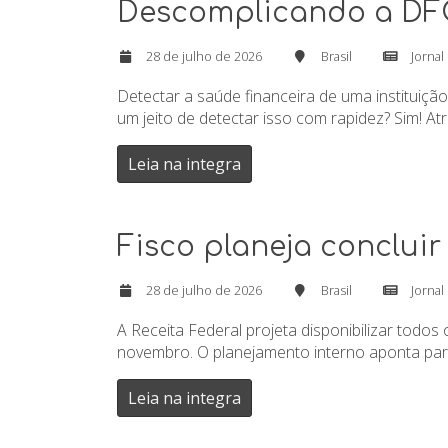
Descomplicando a DFC:
28 de julho de 2026
Brasil
Jornal
Detectar a saúde financeira de uma instituiç
um jeito de detectar isso com rapidez? Sim! A
Leia na integra
Fisco planeja conclui
28 de julho de 2026
Brasil
Jornal
A Receita Federal projeta disponibilizar tod
novembro. O planejamento interno aponta para
Leia na integra