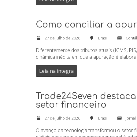
Como conciliar a apur
27 de julho de 2026
Brasil
Contá
Diferentemente dos tributos atuais (ICMS, PIS
dinâmica inédita em que a apuração é elaborad
Leia na integra
Trade24Seven destaca 
setor financeiro
27 de julho de 2026
Brasil
Jornal
O avanço da tecnologia transformou o setor f
digitais passaram a desempenhar papel fundam